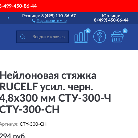
8-499-450-86-44
Розница:
8 (499) 110-36-67
Юрлица:
ДОСТАВИМ
ПО ВСЕЙ РОССИИ
8 (499) 450-86-44
Перезвоните мне
0
0
Нейлоновая стяжка
RUCELF усил. черн.
4,8х300 мм СТУ-300-Ч
CTY-300-CH
Артикул:
CTY-300-CH
294 руб.