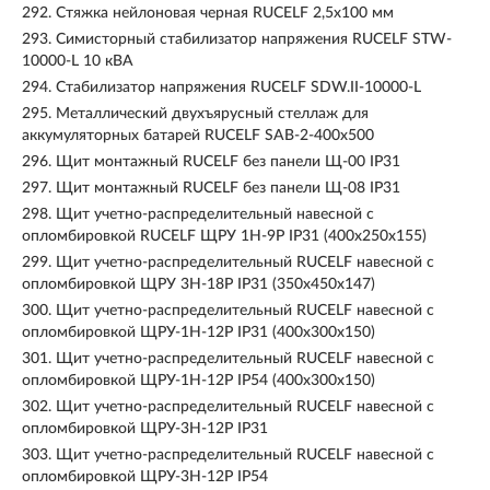
292.
Стяжка нейлоновая черная RUCELF 2,5х100 мм
293.
Симисторный стабилизатор напряжения RUCELF STW-
10000-L 10 кВА
294.
Стабилизатор напряжения RUCELF SDW.II-10000-L
295.
Металлический двухъярусный стеллаж для
аккумуляторных батарей RUCELF SAB-2-400x500
296.
Щит монтажный RUCELF без панели Щ-00 IP31
297.
Щит монтажный RUCELF без панели Щ-08 IP31
298.
Щит учетно-распределительный навесной с
опломбировкой RUCELF ЩРУ 1Н-9Р IP31 (400х250х155)
299.
Щит учетно-распределительный RUCELF навесной с
опломбировкой ЩРУ 3Н-18Р IP31 (350х450х147)
300.
Щит учетно-распределительный RUCELF навесной с
опломбировкой ЩРУ-1Н-12Р IP31 (400х300х150)
301.
Щит учетно-распределительный RUCELF навесной с
опломбировкой ЩРУ-1Н-12Р IP54 (400х300х150)
302.
Щит учетно-распределительный RUCELF навесной с
опломбировкой ЩРУ-3Н-12Р IP31
303.
Щит учетно-распределительный RUCELF навесной с
опломбировкой ЩРУ-3Н-12Р IP54