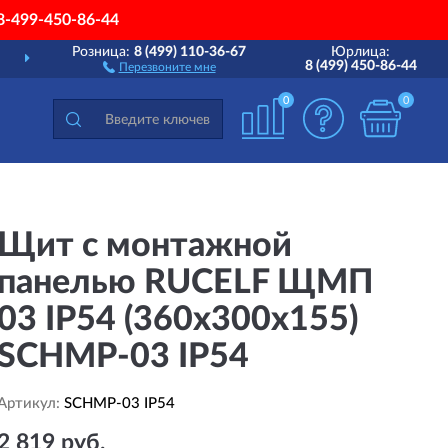
8-499-450-86-44
Розница:
8 (499) 110-36-67
Юрлица:
ДОСТАВИМ
ПО ВСЕЙ РОССИИ
8 (499) 450-86-44
Перезвоните мне
0
0
Щит с монтажной
панелью RUCELF ЩМП
03 IP54 (360х300х155)
SCHMP-03 IP54
Артикул:
SCHMP-03 IP54
2 819 руб.