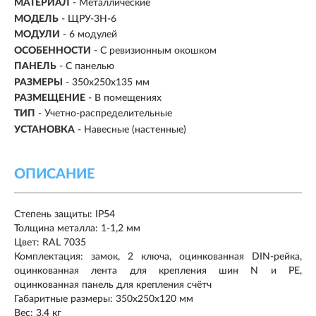
МАТЕРИАЛ
- Металлические
МОДЕЛЬ
- ЩРУ-3Н-6
МОДУЛИ
-
6 модулей
ОСОБЕННОСТИ
- С ревизионным окошком
ПАНЕЛЬ
- С панелью
РАЗМЕРЫ
- 350х250х135 мм
РАЗМЕЩЕНИЕ
- В помещениях
ТИП
-
Учетно-распределительные
УСТАНОВКА
-
Навесные (настенные)
ОПИСАНИЕ
Степень защиты: IP54
Толщина металла: 1-1,2 мм
Цвет: RAL 7035
Комплектация: замок, 2 ключа, оцинкованная DIN-рейка,
оцинкованная лента для крепления шин N и PE,
оцинкованная панель для крепления счётч
Габаритные размеры: 350х250х120 мм
Вес: 3,4 кг